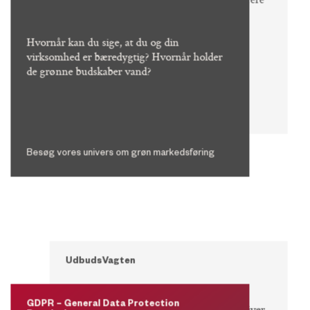
med Danske Annoncører og Markedsførere
(DAOM), som er annoncørernes
brancheforening, lanceret nye
Hvornår kan du sige, at du og din
pitchvejledninger. Find dem her
virksomhed er bæredygtig? Hvornår holder
de grønne budskaber vand?
Tilgå pitchvejledningerne
Besøg vores univers om grøn markedsføring
UdbudsVagten
GDPR – General Data Protection