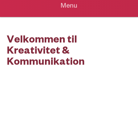
Menu
V
e
l
k
o
m
m
e
n
t
i
l
K
r
e
a
t
i
v
i
t
e
t
&
K
o
m
m
u
n
i
k
a
t
i
o
n