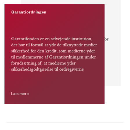
Garantiordningen
Sikkerhedsfonden er en selvejende
institution, der har til formål at yde
medlemmerne af Danske Medier
Garantifonden er en selvejende institution,
(efterfølgende kaldet medier) sikkerhed for
der har til formål at yde de tilknyttede medier
den kredit, som medierne yder til
sikkerhed for den kredit, som medierne yder
medlemmerne af Sikkerhedsordningen.
til medlemmerne af Garantiordningen under
forudsætning af, at medierne yder
sikkerhedsgodtgørelse til ordregiverne
Læs mere
Læs mere