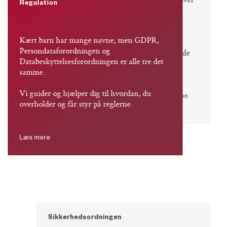
Vores samarbejde med UdbudsVagten giver
Regulation
dig overblik over udbud fra Danmark,
Sverige og Norge samt forskellige EU-
institutioner.
Kært barn har mange navne, men GDPR,
Persondataforordningen og
Vi arbejder kontinuerligt for at forbedre de
Databeskyttelsesforordningen er alle tre det
processer, der omgiver udbud og pitch.
samme.
Vi guider og hjælper dig til hvordan, du
Søg og find udbud direkte hos UdbudsVagten
overholder og får styr på reglerne.
her
Læs mere
Sikkerhedsordningen