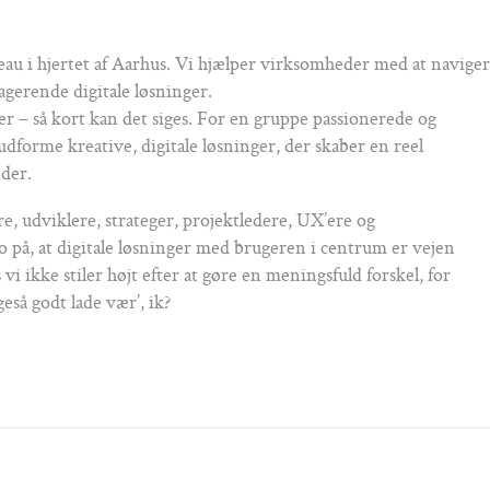
reau i hjertet af Aarhus. Vi hjælper virksomheder med at naviger
agerende digitale løsninger.
ver – så kort kan det siges. For en gruppe passionerede og
dforme kreative, digitale løsninger, der skaber en reel
der.
re, udviklere, strateger, projektledere, UX’ere og
o på, at digitale løsninger med brugeren i centrum er vejen
vi ikke stiler højt efter at gøre en meningsfuld forskel, for
eså godt lade vær’, ik?