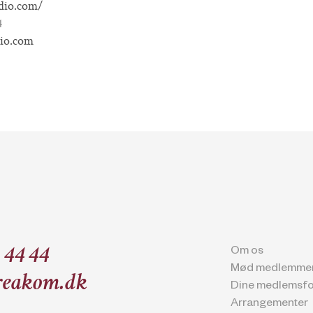
udio.com/
4
dio.com
 44 44
Om os
Mød medlemme
eakom.dk
Dine medlemsfo
Arrangementer