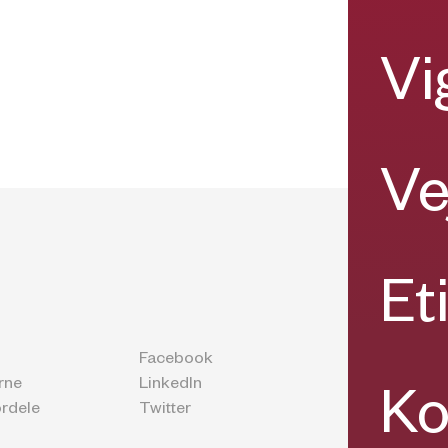
Vi
Ve
Et
Facebook
rne
LinkedIn
Ko
rdele
Twitter