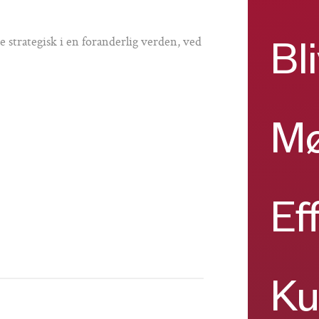
e strategisk i en foranderlig verden, ved
Bl
Mø
Ef
Ku