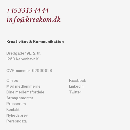
+45 33 13 44 44
info@kreakom.dk
Kreativitet & Kommunikation
Bredgade 19E, 2. th.
1260 København K
CVR-nummer: 62969628
Om os
Facebook
Mød medlemmerne
LinkedIn
Dine medlemsfordele
Twitter
Arrangementer
Presserum
Kontakt
Nyhedsbrev
Persondata