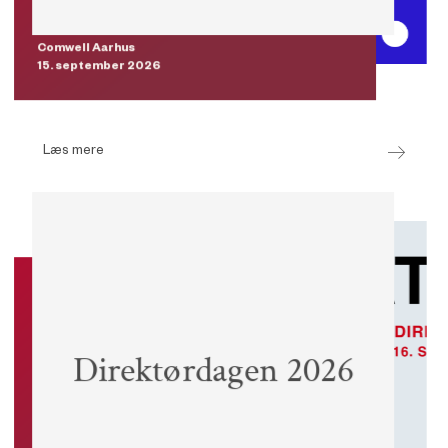
Comwell Aarhus
15. september 2026
Læs mere
Event
3.995 kr. ekskl. moms incl. frokost
Medlemmer
Direktørdagen 2026
og middag
Ikke-
7.995 kr. ekskl. moms incl. frokost
medlemmer
og middag
Ved aflysning senere end 21 dage
før eventet betales 50 % af det