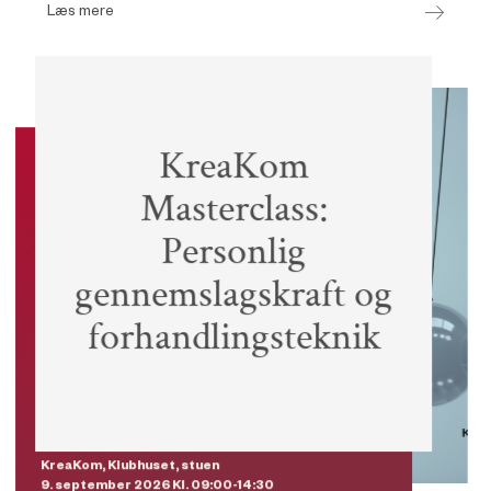
Læs mere
KreaKom
Event
Masterclass:
Personlig
gennemslagskraft og
Essential Skills pris
2.000 kr.
Medlemmer
5.500 kr.
forhandlingsteknik
Ikke-medlemmer
7.500 kr.
KreaKom, Klubhuset, stuen
9. september 2026 Kl. 09:00-14:30