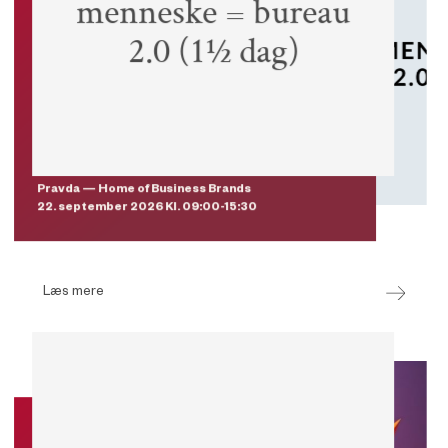
menneske = bureau
Essential Skills pris
1.000 kr.
2.0 (1½ dag)
Medlemmer
1.495 kr.
Ikke-medlemmer
2.995 kr.
Pravda — Home of Business Brands
22. september 2026 Kl. 09:00-15:30
Læs mere
Event