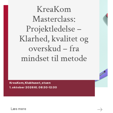
KreaKom
Event
Masterclass:
Projektledelse –
Klarhed, kvalitet og
Essential Skills pris
1.500 kr.
overskud – fra
Medlemmer
2.500 kr.
Ikke-medlemmer
3.500 kr.
mindset til metode
KreaKom, Klubhuset, stuen
1. oktober 2026 Kl. 08:30-12:30
Læs mere