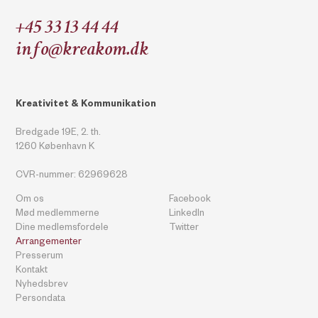
+45 33 13 44 44
info@kreakom.dk
Kreativitet & Kommunikation
Bredgade 19E, 2. th.
1260 København K
CVR-nummer: 62969628
Om os
Facebook
Mød medlemmerne
LinkedIn
Dine medlemsfordele
Twitter
Arrangementer
Presserum
Kontakt
Nyhedsbrev
Persondata