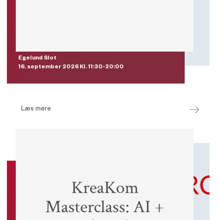
Bemærk
samlede beløb. Ved aflysning
senere end 14 dage før betales det
fulde beløb.
Egelund Slot
16. september 2026 Kl. 11:30-20:00
Læs mere
Event
KreaKom
Masterclass: AI +