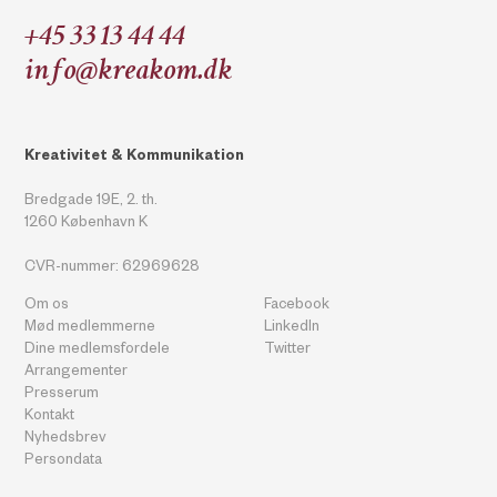
+45 33 13 44 44
info@kreakom.dk
Kreativitet & Kommunikation
Bredgade 19E, 2. th.
1260 København K
CVR-nummer: 62969628
Om os
Facebook
Mød medlemmerne
LinkedIn
Dine medlemsfordele
Twitter
Arrangementer
Presserum
Kontakt
Nyhedsbrev
Persondata