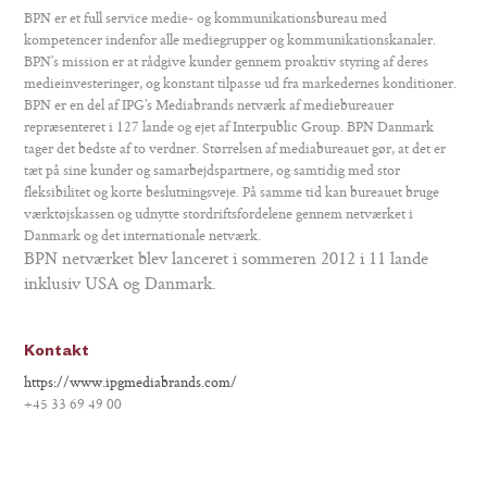
BPN er et full service medie- og kommunikationsbureau med
kompetencer indenfor alle mediegrupper og kommunikationskanaler.
BPN’s mission er at rådgive kunder gennem proaktiv styring af deres
medieinvesteringer, og konstant tilpasse ud fra markedernes konditioner.
BPN er en del af IPG’s Mediabrands netværk af mediebureauer
repræsenteret i 127 lande og ejet af Interpublic Group. BPN Danmark
tager det bedste af to verdner. Størrelsen af mediabureauet gør, at det er
tæt på sine kunder og samarbejdspartnere, og samtidig med stor
fleksibilitet og korte beslutningsveje. På samme tid kan bureauet bruge
værktøjskassen og udnytte stordriftsfordelene gennem netværket i
Danmark og det internationale netværk.
BPN netværket blev lanceret i sommeren 2012 i 11 lande
inklusiv USA og Danmark.
Kontakt
https://www.ipgmediabrands.com/
+45 33 69 49 00