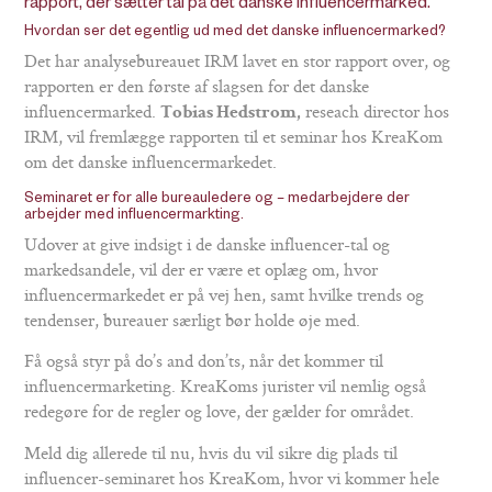
rapport, der sætter tal på det danske influencermarked.
Hvordan ser det egentlig ud med det danske influencermarked?
Det har analysebureauet IRM lavet en stor rapport over, og
rapporten er den første af slagsen for det danske
influencermarked.
reseach director hos
Tobias Hedstrom,
IRM, vil fremlægge rapporten til et seminar hos KreaKom
om det danske influencermarkedet.
Seminaret er for alle bureauledere og – medarbejdere der
arbejder med influencermarkting.
Udover at give indsigt i de danske influencer-tal og
markedsandele, vil der er være et oplæg om, hvor
influencermarkedet er på vej hen, samt hvilke trends og
tendenser, bureauer særligt bør holde øje med.
Få også styr på do’s and don’ts, når det kommer til
influencermarketing. KreaKoms jurister vil nemlig også
redegøre for de regler og love, der gælder for området.
Meld dig allerede til nu, hvis du vil sikre dig plads til
influencer-seminaret hos KreaKom, hvor vi kommer hele